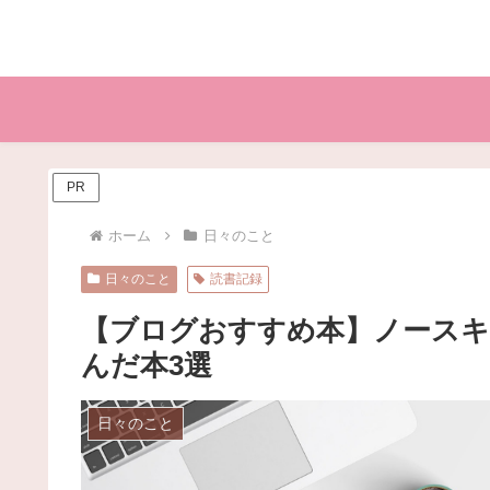
PR
ホーム
日々のこと
日々のこと
読書記録
【ブログおすすめ本】ノース
んだ本3選
日々のこと