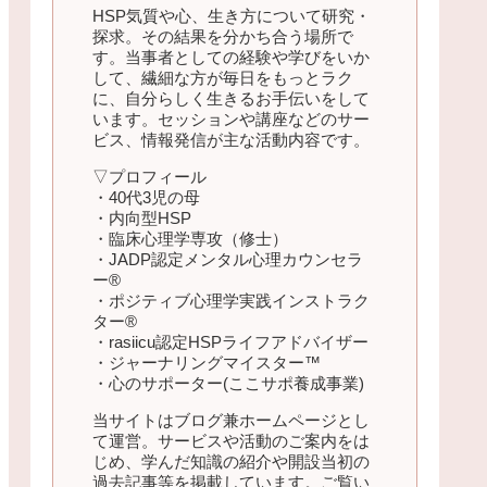
HSP気質や心、生き方について研究・
探求。その結果を分かち合う場所で
す。当事者としての経験や学びをいか
して、繊細な方が毎日をもっとラク
に、自分らしく生きるお手伝いをして
います。セッションや講座などのサー
ビス、情報発信が主な活動内容です。
▽プロフィール
・40代3児の母
・内向型HSP
・臨床心理学専攻（修士）
・JADP認定メンタル心理カウンセラ
ー®
・ポジティブ心理学実践インストラク
ター®
・rasiicu認定HSPライフアドバイザー
・ジャーナリングマイスター™
・心のサポーター(ここサポ養成事業)
当サイトはブログ兼ホームページとし
て運営。サービスや活動のご案内をは
じめ、学んだ知識の紹介や開設当初の
過去記事等を掲載しています。ご覧い