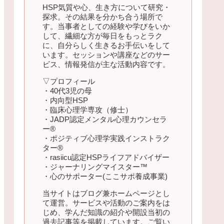
HSP気質や心、生き方について研究・
探求。その結果を分かち合う場所で
す。当事者としての経験や学びをいか
して、繊細な方が毎日をもっとラク
に、自分らしく生きるお手伝いをして
います。セッションや講座などのサー
ビス、情報発信が主な活動内容です。
▽プロフィール
・40代3児の母
・内向型HSP
・臨床心理学専攻（修士）
・JADP認定メンタル心理カウンセラ
ー®
・ポジティブ心理学実践インストラク
ター®
・rasiicu認定HSPライフアドバイザー
・ジャーナリングマイスター™
・心のサポーター(ここサポ養成事業)
当サイトはブログ兼ホームページとし
て運営。サービスや活動のご案内をは
じめ、学んだ知識の紹介や開設当初の
過去記事等を掲載しています。ご覧い