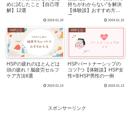
めに試したこと【自己理
持ちがわからない”を解決
解】12選
【体験談】おすすめ方法3
選
2024.01.24
2024.01.15
HSPと心
HSPと心
HSPの疲れのほとんどは
HSPパートナーシップの
頭の疲れ！脳疲労セルフ
コツ7つ【体験談】HSP女
ケア方法6選
性×非HSP男性の一例
2024.01.14
2024.01.13
スポンサーリンク