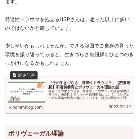
ます。
発達性トラウマを抱えるHSPさんは、思った以上に多い
のではないかと感じています。
少し辛いかもしれませんが、できる範囲でご自身の育った
環境を振り返ってみると、生きづらさを紐解くひとつのき
っかけになるかもしれません。
『その生きづらさ、発達性トラウマ？』【読書感
想】不適切養育とポリヴェーガル理論の話
書籍『その生きづらさ、発達性トラウマ？』の読書感想記
事です。発達性トラウマや不適切養育について、ポリヴェ
ーガル理論の観点で解説しています。親との関係や人間関
係、原因不明の体調不良に悩む方や、子どもと接する仕事
や子育て中の方におすすめの本です。
2023.09.12
kinommblog.com
ポリヴェーガル理論