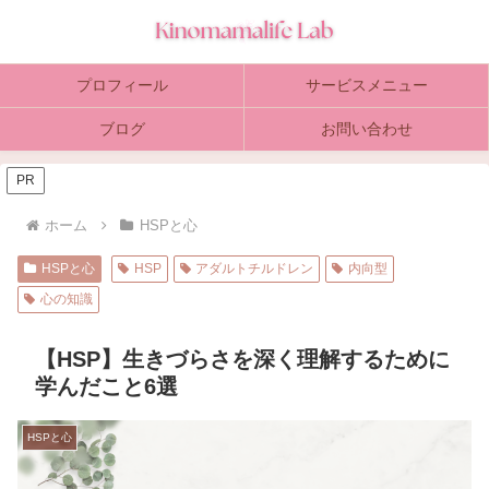
プロフィール
サービスメニュー
ブログ
お問い合わせ
PR
ホーム
HSPと心
HSPと心
HSP
アダルトチルドレン
内向型
心の知識
【HSP】生きづらさを深く理解するために
学んだこと6選
HSPと心