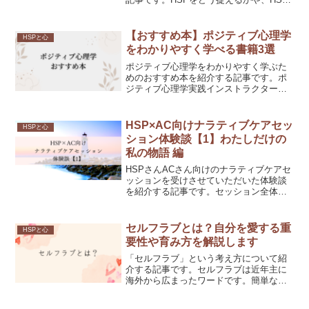
さんが前向きに生きるための工夫や参考
になる考え方をお伝えします。
【おすすめ本】ポジティブ心理学
HSPと心
をわかりやすく学べる書籍3選
ポジティブ心理学をわかりやすく学ぶた
めのおすすめ本を紹介する記事です。ポ
ジティブ心理学実践インストラクター®
資格を持つ私が、実際の読んだ本3冊につ
いて解説します。最新の心理学知識に触
れたりより良い生き方を追求したい場合
HSP×AC向けナラティブケアセッ
HSPと心
に、大変おすすめです。
ション体験談【1】わたしだけの
私の物語 編
HSPさんACさん向けのナラティブケアセ
ッションを受けさせていただいた体験談
を紹介する記事です。セッション全体の
概要や、3部構成からなるセッションの第
1部「わたしだけのわたしの物語編」とし
て、ライフストーリーチャートを扱う内
セルフラブとは？自分を愛する重
HSPと心
容をお伝えします。
要性や育み方を解説します
「セルフラブ」という考え方について紹
介する記事です。セルフラブは近年主に
海外から広まったワードです。簡単な解
説や育み方、おすすめの本などについて
まとめています。これからの時代を生き