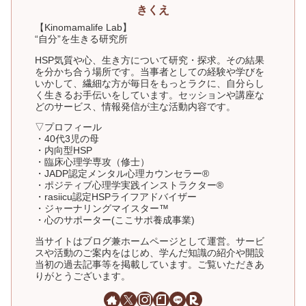
きくえ
【Kinomamalife Lab】
“自分”を生きる研究所
HSP気質や心、生き方について研究・探求。その結果
を分かち合う場所です。当事者としての経験や学びを
いかして、繊細な方が毎日をもっとラクに、自分らし
く生きるお手伝いをしています。セッションや講座な
どのサービス、情報発信が主な活動内容です。
▽プロフィール
・40代3児の母
・内向型HSP
・臨床心理学専攻（修士）
・JADP認定メンタル心理カウンセラー®
・ポジティブ心理学実践インストラクター®
・rasiicu認定HSPライフアドバイザー
・ジャーナリングマイスター™
・心のサポーター(ここサポ養成事業)
当サイトはブログ兼ホームページとして運営。サービ
スや活動のご案内をはじめ、学んだ知識の紹介や開設
当初の過去記事等を掲載しています。ご覧いただきあ
りがとうございます。