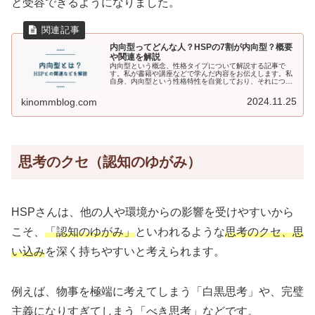
と受容できるようになりました。
内向型ってどんな人？HSPの7割が内向型？概要
や関連を解説
内向型という概念、性格タイプについて解説する記事で
す。私が書籍や講座などで学んだ内容をお伝えします。私
自身、内向型という性格特性を自覚しており、それについ
て知ることで自己理解がさらに深まり、生きるのがラクに
なりました。
2024.11.25
kinommblog.com
思考のクセ（認知のゆがみ）
HSPさんは、他の人や環境からの影響を受けやすいから
こそ、
「認知のゆがみ」
といわれるような
思考のクセ、思
い込み
を深く持ちやすいと考えられます。
例えば、物事を極端に考えてしまう「白黒思考」や、完璧
主義になりすぎてしまう「べき思考」などです。